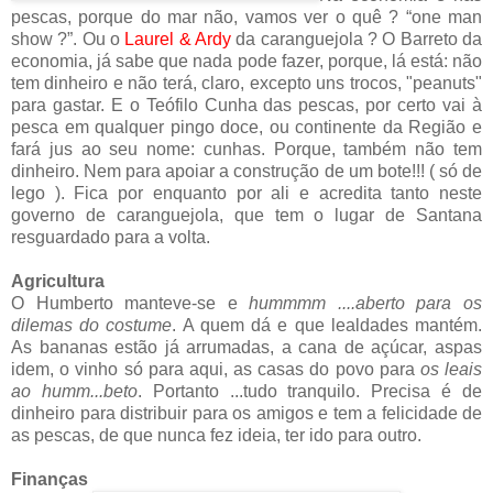
pescas, porque do mar não, vamos ver o quê ?
“one man
show ?”. Ou o
Laurel & Ardy
da caranguejola ?
O Barreto da
economia, já sabe que nada pode fazer, porque, lá está: não
tem dinheiro e não terá, claro, excepto uns trocos, "peanuts"
para gastar. E o Teófilo Cunha das pescas, por certo vai à
pesca em qualquer pingo doce, ou continente da Região e
fará jus ao seu nome: cunhas. Porque, também não tem
dinheiro. Nem para apoiar a construção de um bote!!! ( só de
lego ). Fica por enquanto por ali e acredita tanto neste
governo de caranguejola, que tem o lugar de Santana
resguardado para a volta.
Agricultura
O Humberto manteve-se e
hummmm ....aberto para os
dilemas do costume
. A quem dá e que lealdades mantém.
As bananas estão já arrumadas, a cana de açúcar, aspas
idem, o vinho só para aqui, as casas do povo para
os leais
ao humm...beto
. Portanto ...tudo tranquilo. Precisa é de
dinheiro para distribuir para os amigos e tem a felicidade de
as pescas, de que nunca fez ideia, ter ido para outro.
Finanças