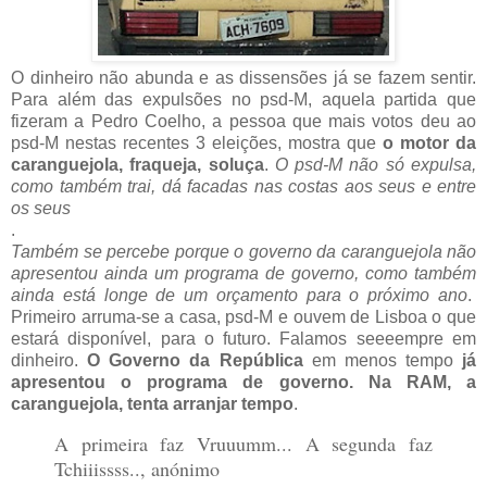
O dinheiro não abunda e as dissensões já se fazem sentir.
Para além das expulsões no psd-M, aquela partida que
fizeram a Pedro Coelho, a pessoa que mais votos deu ao
psd-M nestas recentes 3 eleições, mostra que
o motor da
caranguejola, fraqueja, soluça
.
O psd-M não só expulsa,
como também trai, dá facadas nas costas aos seus e entre
os seus
.
Também se percebe porque o governo da caranguejola não
apresentou ainda um programa de governo, como também
ainda está longe de um orçamento para o próximo ano
.
Primeiro arruma-se a casa, psd-M e ouvem de Lisboa o que
estará disponível, para o futuro. Falamos seeeempre em
dinheiro.
O Governo da República
em menos tempo
já
apresentou o programa de governo. Na RAM, a
caranguejola, tenta arranjar tempo
.
A primeira faz Vruuumm... A segunda faz
Tchiiissss.., anónimo