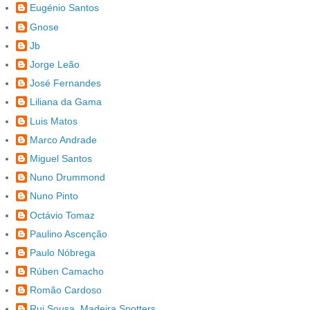
Eugénio Santos
Gnose
Jb
Jorge Leão
José Fernandes
Liliana da Gama
Luis Matos
Marco Andrade
Miguel Santos
Nuno Drummond
Nuno Pinto
Octávio Tomaz
Paulino Ascenção
Paulo Nóbrega
Rúben Camacho
Romão Cardoso
Rui Sousa, Madeira Spotters