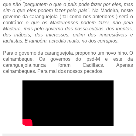
que
não "perguntem o que o país pode fazer por eles, mas
sim o que eles podem fazer pelo pais"
. Na Madeira, neste
governo da caranguejola ( tal como nos anteriores ) será o
contrário:
o que os Madeirenses podem fazer, não pela
Madeira, mas pelo governo dos passa-culpas, dos ineptos,
dos inábeis, dos interesses, enfim dos imprestáveis e
tachistas. E também, acredito muito, no dos corruptos.
Para o governo da caranguejola, proponho um novo hino. O
calhambeque. Os governos do psd-M e este da
caranguejola,nunca foram Cadillacs. Apenas
calhambeques. Para mal dos nossos pecados.