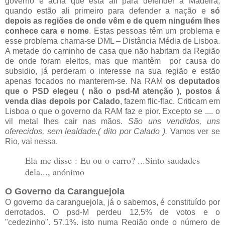
governo e acha que está ali para defender a Madeira,
quando estão ali primeiro para defender a nação e
só
depois as regiões de onde vêm e de quem ninguém lhes
conhece cara e nome
. Estas pessoas têm um problema e
esse problema chama-se DML – Distância Média de Lisboa.
A metade do caminho de casa que não habitam da Região
de onde foram eleitos, mas que mantêm por causa do
subsidio, já perderam o interesse na sua região e estão
apenas focados no manterem-se. Na RAM
os deputados
que o PSD elegeu ( não o psd-M atenção )
,
postos á
venda dias depois por Calado
, fazem flic-flac. Criticam em
Lisboa o que o governo da RAM faz e pior. Excepto se .... o
vil metal lhes cair nas mãos.
São uns vendidos, uns
oferecidos, sem lealdade.( dito por Calado ).
Vamos ver se
Rio, vai nessa.
Ela me disse : Eu ou o carro? ...Sinto saudades
dela..., anónimo
O Governo da Caranguejola
O governo da caranguejola, já o sabemos, é constituído por
derrotados. O psd-M perdeu 12,5% de votos e o
"cedezinho", 57,1%, isto numa Região onde o número de