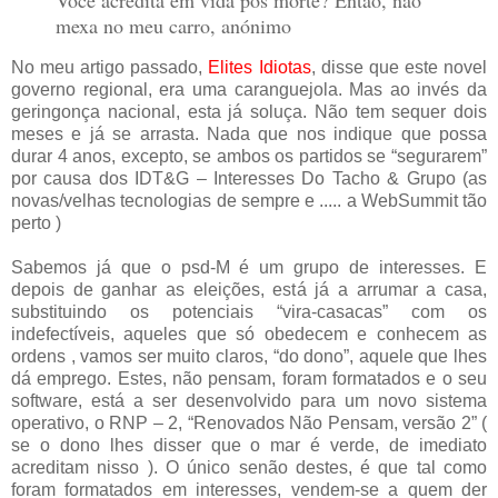
Você acredita em vida pós morte? Então, não
mexa no meu carro, anónimo
No meu artigo passado,
Elites Idiotas
, disse que este novel
governo regional, era uma caranguejola. Mas ao invés da
geringonça nacional, esta já soluça. Não tem sequer dois
meses e já se arrasta. Nada que nos indique que possa
durar 4 anos, excepto, se ambos os partidos se “segurarem”
por causa dos IDT&G – Interesses Do Tacho & Grupo (as
novas/velhas tecnologias de sempre e ..... a WebSummit tão
perto )
Sabemos já que o psd-M é um grupo de interesses. E
depois de ganhar as eleições, está já a arrumar a casa,
substituindo os potenciais “vira-casacas” com os
indefectíveis, aqueles que só obedecem e conhecem as
ordens , vamos ser muito claros, “do dono”, aquele que lhes
dá emprego. Estes, não pensam, foram formatados e o seu
software, está a ser desenvolvido para um novo sistema
operativo, o RNP – 2, “Renovados Não Pensam, versão 2” (
se o dono lhes disser que o mar é verde, de imediato
acreditam nisso ). O único senão destes, é que tal como
foram formatados em interesses, vendem-se a quem der