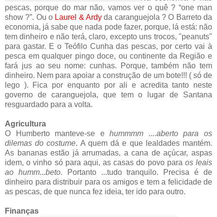
pescas, porque do mar não, vamos ver o quê ?
“one man
show ?”. Ou o
Laurel & Ardy
da caranguejola ?
O Barreto da
economia, já sabe que nada pode fazer, porque, lá está: não
tem dinheiro e não terá, claro, excepto uns trocos, "peanuts"
para gastar. E o Teófilo Cunha das pescas, por certo vai à
pesca em qualquer pingo doce, ou continente da Região e
fará jus ao seu nome: cunhas. Porque, também não tem
dinheiro. Nem para apoiar a construção de um bote!!! ( só de
lego ). Fica por enquanto por ali e acredita tanto neste
governo de caranguejola, que tem o lugar de Santana
resguardado para a volta.
Agricultura
O Humberto manteve-se e
hummmm ....aberto para os
dilemas do costume
. A quem dá e que lealdades mantém.
As bananas estão já arrumadas, a cana de açúcar, aspas
idem, o vinho só para aqui, as casas do povo para
os leais
ao humm...beto
. Portanto ...tudo tranquilo. Precisa é de
dinheiro para distribuir para os amigos e tem a felicidade de
as pescas, de que nunca fez ideia, ter ido para outro.
Finanças