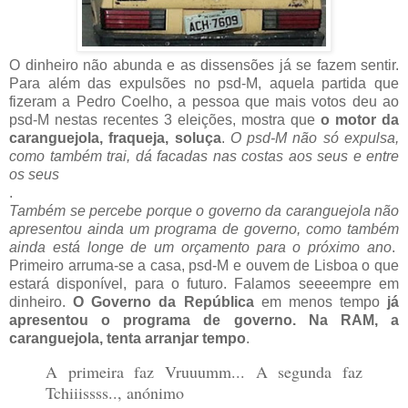
O dinheiro não abunda e as dissensões já se fazem sentir.
Para além das expulsões no psd-M, aquela partida que
fizeram a Pedro Coelho, a pessoa que mais votos deu ao
psd-M nestas recentes 3 eleições, mostra que
o motor da
caranguejola, fraqueja, soluça
.
O psd-M não só expulsa,
como também trai, dá facadas nas costas aos seus e entre
os seus
.
Também se percebe porque o governo da caranguejola não
apresentou ainda um programa de governo, como também
ainda está longe de um orçamento para o próximo ano
.
Primeiro arruma-se a casa, psd-M e ouvem de Lisboa o que
estará disponível, para o futuro. Falamos seeeempre em
dinheiro.
O Governo da República
em menos tempo
já
apresentou o programa de governo. Na RAM, a
caranguejola, tenta arranjar tempo
.
A primeira faz Vruuumm... A segunda faz
Tchiiissss.., anónimo