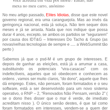
Você acredita em vida pós morte? Então, não
mexa no meu carro, anónimo
No meu artigo passado,
Elites Idiotas
, disse que este novel
governo regional, era uma caranguejola. Mas ao invés da
geringonça nacional, esta já soluça. Não tem sequer dois
meses e já se arrasta. Nada que nos indique que possa
durar 4 anos, excepto, se ambos os partidos se “segurarem”
por causa dos IDT&G – Interesses Do Tacho & Grupo (as
novas/velhas tecnologias de sempre e ..... a WebSummit tão
perto )
Sabemos já que o psd-M é um grupo de interesses. E
depois de ganhar as eleições, está já a arrumar a casa,
substituindo os potenciais “vira-casacas” com os
indefectíveis, aqueles que só obedecem e conhecem as
ordens , vamos ser muito claros, “do dono”, aquele que lhes
dá emprego. Estes, não pensam, foram formatados e o seu
software, está a ser desenvolvido para um novo sistema
operativo, o RNP – 2, “Renovados Não Pensam, versão 2” (
se o dono lhes disser que o mar é verde, de imediato
acreditam nisso ). O único senão destes, é que tal como
foram formatados em interesses, vendem-se a quem der