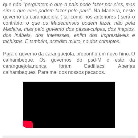
que
não "perguntem o que o país pode fazer por eles, mas
sim o que eles podem fazer pelo pais"
. Na Madeira, neste
governo da caranguejola ( tal como nos anteriores ) será o
contrário:
o que os Madeirenses podem fazer, não pela
Madeira, mas pelo governo dos passa-culpas, dos ineptos,
dos inábeis, dos interesses, enfim dos imprestáveis e
tachistas. E também, acredito muito, no dos corruptos.
Para o governo da caranguejola, proponho um novo hino. O
calhambeque. Os governos do psd-M e este da
caranguejola,nunca foram Cadillacs. Apenas
calhambeques. Para mal dos nossos pecados.