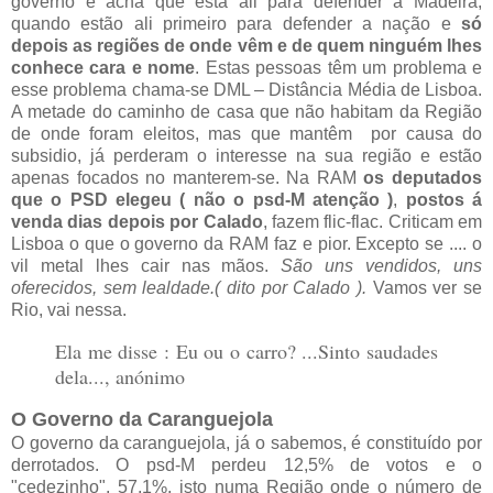
governo e acha que está ali para defender a Madeira,
quando estão ali primeiro para defender a nação e
só
depois as regiões de onde vêm e de quem ninguém lhes
conhece cara e nome
. Estas pessoas têm um problema e
esse problema chama-se DML – Distância Média de Lisboa.
A metade do caminho de casa que não habitam da Região
de onde foram eleitos, mas que mantêm por causa do
subsidio, já perderam o interesse na sua região e estão
apenas focados no manterem-se. Na RAM
os deputados
que o PSD elegeu ( não o psd-M atenção )
,
postos á
venda dias depois por Calado
, fazem flic-flac. Criticam em
Lisboa o que o governo da RAM faz e pior. Excepto se .... o
vil metal lhes cair nas mãos.
São uns vendidos, uns
oferecidos, sem lealdade.( dito por Calado ).
Vamos ver se
Rio, vai nessa.
Ela me disse : Eu ou o carro? ...Sinto saudades
dela..., anónimo
O Governo da Caranguejola
O governo da caranguejola, já o sabemos, é constituído por
derrotados. O psd-M perdeu 12,5% de votos e o
"cedezinho", 57,1%, isto numa Região onde o número de