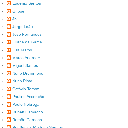
Eugénio Santos
Gnose
Jb
Jorge Leão
José Fernandes
Liliana da Gama
Luis Matos
Marco Andrade
Miguel Santos
Nuno Drummond
Nuno Pinto
Octávio Tomaz
Paulino Ascenção
Paulo Nóbrega
Rúben Camacho
Romão Cardoso
Rui Sousa, Madeira Spotters