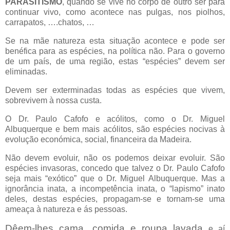
PARASITISMO
, quando se vive no corpo de outro ser para
continuar vivo, como acontece nas pulgas, nos piolhos,
carrapatos, ….chatos, …
Se na mãe natureza esta situação acontece e pode ser
benéfica para as espécies, na política não. Para o governo
de um país, de uma região, estas “espécies” devem ser
eliminadas.
Devem ser exterminadas todas as espécies que vivem,
sobrevivem à nossa custa.
O Dr. Paulo Cafofo e acólitos, como o Dr. Miguel
Albuquerque e bem mais acólitos, são espécies nocivas à
evolução económica, social, financeira da Madeira.
Não devem evoluir, não os podemos deixar evoluir. São
espécies invasoras, concedo que talvez o Dr. Paulo Cafofo
seja mais “exótico” que o Dr. Miguel Albuquerque. Mas a
ignorância inata, a incompetência inata, o “lapismo” inato
deles, destas espécies, propagam-se e tornam-se uma
ameaça à natureza e ás pessoas.
Dêem-lhes cama, comida e roupa lavada
e aí