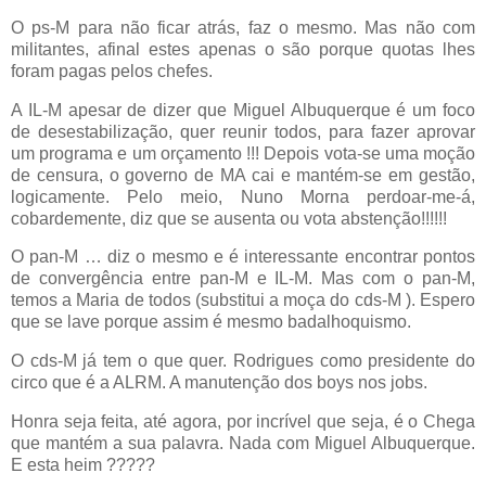
O ps-M para não ficar atrás, faz o mesmo. Mas não com
militantes, afinal estes apenas o são porque quotas lhes
foram pagas pelos chefes.
A IL-M apesar de dizer que Miguel Albuquerque é um foco
de desestabilização, quer reunir todos, para fazer aprovar
um programa e um orçamento !!! Depois vota-se uma moção
de censura, o governo de MA cai e mantém-se em gestão,
logicamente. Pelo meio, Nuno Morna perdoar-me-á,
cobardemente, diz que se ausenta ou vota abstenção!!!!!!
O pan-M … diz o mesmo e é interessante encontrar pontos
de convergência entre pan-M e IL-M. Mas com o pan-M,
temos a Maria de todos (substitui a moça do cds-M ). Espero
que se lave porque assim é mesmo badalhoquismo.
O cds-M já tem o que quer. Rodrigues como presidente do
circo que é a ALRM. A manutenção dos boys nos jobs.
Honra seja feita, até agora, por incrível que seja, é o Chega
que mantém a sua palavra. Nada com Miguel Albuquerque.
E esta heim ?????