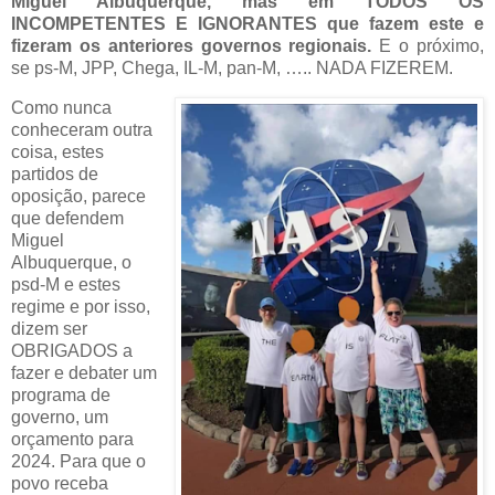
Miguel Albuquerque, mas em TODOS OS
INCOMPETENTES E IGNORANTES que fazem este e
fizeram os anteriores governos regionais.
E o próximo,
se ps-M, JPP, Chega, IL-M, pan-M, ….. NADA FIZEREM.
Como nunca
conheceram outra
coisa, estes
partidos de
oposição, parece
que defendem
Miguel
Albuquerque, o
psd-M e estes
regime e por isso,
dizem ser
OBRIGADOS a
fazer e debater um
programa de
governo, um
orçamento para
2024. Para que o
povo receba