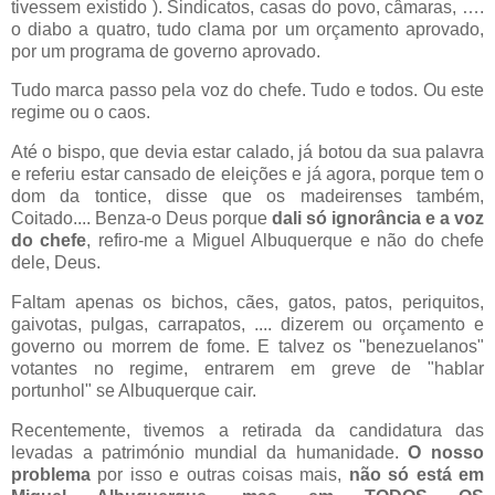
tivessem existido ). Sindicatos, casas do povo, câmaras, ….
o diabo a quatro, tudo clama por um orçamento aprovado,
por um programa de governo aprovado.
Tudo marca passo pela voz do chefe. Tudo e todos. Ou este
regime ou o caos.
Até o bispo, que devia estar calado, já botou da sua palavra
e referiu estar cansado de eleições e já agora, porque tem o
dom da tontice, disse que os madeirenses também,
Coitado.... Benza-o Deus porque
dali só ignorância e a voz
do chefe
, refiro-me a Miguel Albuquerque e não do chefe
dele, Deus.
Faltam apenas os bichos, cães, gatos, patos, periquitos,
gaivotas, pulgas, carrapatos, .... dizerem ou orçamento e
governo ou morrem de fome. E talvez os "benezuelanos"
votantes no regime, entrarem em greve de "hablar
portunhol" se Albuquerque cair.
Recentemente, tivemos a retirada da candidatura das
levadas a património mundial da humanidade.
O nosso
problema
por isso e outras coisas mais,
não só está em