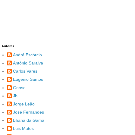
Autores
André Escórcio
António Saraiva
Carlos Vares
Eugénio Santos
Gnose
Jb
Jorge Leão
José Fernandes
Liliana da Gama
Luis Matos