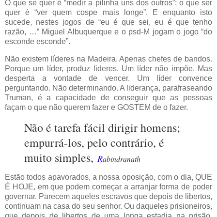
O que se quer é “medir a pilinha uns dos outros”; o que ser
quer é “ver quem cospe mais longe”. E enquanto isto
sucede, nestes jogos de “eu é que sei, eu é que tenho
razão, …” Miguel Albuquerque e o psd-M jogam o jogo “do
esconde esconde”.
Não existem líderes na Madeira. Apenas chefes de bandos.
Porque um líder, produz lideres. Um líder não impõe. Mas
desperta a vontade de vencer. Um líder convence
perguntando. Não determinando. A liderança, parafraseando
Truman, é a capacidade de conseguir que as pessoas
façam o que não querem fazer e GOSTEM de o fazer.
Não é tarefa fácil dirigir homens;
empurrá-los, pelo contrário, é
muito simples,
R
abindranath
Estão todos apavorados, a nossa oposição, com o dia, QUE
É HOJE, em que podem começar a arranjar forma de poder
governar. Parecem aqueles escravos que depois de libertos,
continuam na casa do seu senhor. Ou daqueles prisioneiros,
que depois de libertos de uma longa estadia na prisão,