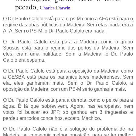
pecado
,
C
D
harles
arwin
O Dr. Paulo Cafofo está para o ps-M como a AFA está para o
regime das obas públicas da Madeira. Sem elas, nada era a
AFA. Sem o PS-M, o Dr. Paulo Cafofo era nada.
O Dr. Paulo Cafofo está para a Madeira, como o grupo
Sousas está para o regime dos portos da Madeira. Sem
eles, eram uma nulidade. Sem a Madeira, o Dr. Paulo
Cafofo era espuma.
O Dr. Paulo Cafofo está para a oposição da Madeira, como
a GESBA está para os bananicultores madeirenses. Sem
ela, eles ganhariam mais. Sem o Dr. Paulo Cafofo, a
oposição da Madeira, com um PS-M sério ganharia mais.
O Dr. Paulo Cafofo está para a derrota, como o peixe para a
água. É lá que sobrevivem. Agora, nas europeias, nem
votos foi buscar ao JPP, só ganhou em 3 freguesias e
perdeu em todos concelhos, exceto, Machico.
O Dr. Paulo Cafofo não é a solução do problema de na
Madeira se conseguir melhor oposição, para se ter melhor