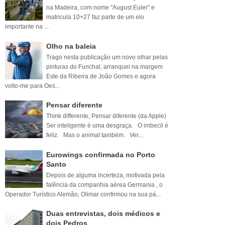
na Madeira, com nome "August Euler" e
matricula 10+27 faz parte de um elo
importante na ...
Olho na baleia
Trago nesta publicação um novo olhar pelas
pinturas do Funchal, arranquei na margem
Este da Ribeira de João Gomes e agora
volto-me para Oes...
Pensar diferente
Think differente; Pensar diferente (da Apple)
Ser inteligente é uma desgraça. O imbecil é
feliz. Mas o animal também. Ver...
Eurowings confirmada no Porto
Santo
Depois de alguma incerteza, motivada pela
falência da companhia aérea Germania , o
Operador Turístico Alemão, Olimar confirmou na sua pá...
Duas entrevistas, dois médicos e
dois Pedros