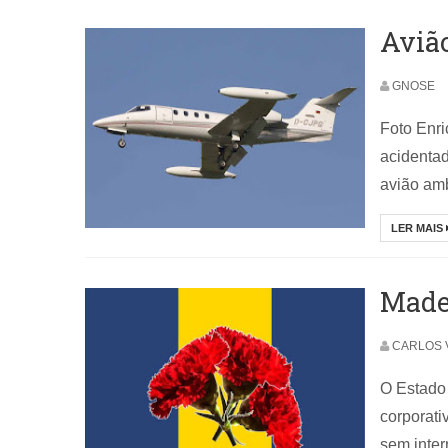
Aviã
GNOSE
Foto Enri
acidentad
avião amb
LER MAIS
Made
CARLOS 
O Estado 
corporati
sem interr