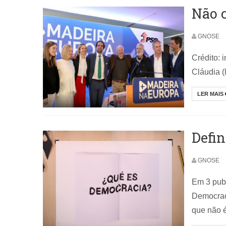
Não c
GNOSE
Crédito: 
Cláudia (l
LER MAIS
Defin
GNOSE
Em 3 publ
Democraci
que não é 