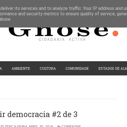
eliver its services and to analyze traffic. Your IP address and 
ormance and security metrics to ensure quality of service, gen
abuse.
A
AMBIENTE
CULTURA
COMUNIDADE
ESTADOS DE AL
ir democracia #2 de 3
TERÇA-FEIRA, ABRIL 30, 2019
COMENTAR