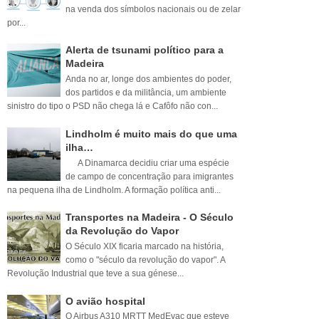
na venda dos símbolos nacionais ou de zelar
por...
Alerta de tsunami político para a
Madeira
Anda no ar, longe dos ambientes do poder,
dos partidos e da militância, um ambiente
sinistro do tipo o PSD não chega lá e Cafôfo não con...
Lindholm é muito mais do que uma
ilha…
A Dinamarca decidiu criar uma espécie
de campo de concentração para imigrantes
na pequena ilha de Lindholm. A formação política anti...
Transportes na Madeira - O Século
da Revolução do Vapor
O Século XIX ficaria marcado na história,
como o "século da revolução do vapor". A
Revolução Industrial que teve a sua génese...
O avião hospital
O Airbus A310 MRTT MedEvac que esteve