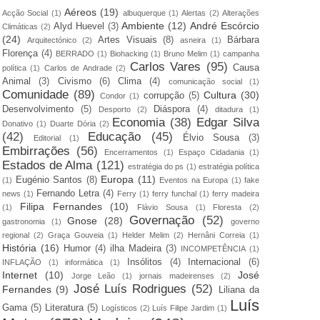
Aéreos
(19)
Acção Social
(1)
albuquerque
(1)
Alertas
(2)
Alterações
Ambiente
(12)
André Escórcio
Alyd Huevel
(3)
Climáticas
(2)
(24)
Artes Visuais
(8)
Bárbara
Arquitectónico
(2)
asneira
(1)
Florença
(4)
BERRADO
(1)
Biohacking
(1)
Bruno Melim
(1)
campanha
Carlos Vares
(95)
Causa
política
(1)
Carlos de Andrade
(2)
Animal
(3)
Civismo
(6)
Clima
(4)
comunicação social
(1)
Comunidade
(89)
Cultura
(30)
corrupção
(5)
Condor
(1)
Desenvolvimento
(5)
Diáspora
(4)
Desporto
(2)
ditadura
(1)
Economia
(38)
Edgar Silva
Donativo
(1)
Duarte Dória
(2)
(42)
Educação
(45)
Élvio Sousa
(3)
Editorial
(1)
Embirrações
(56)
Encerramentos
(1)
Espaço Cidadania
(1)
Estados de Alma
(121)
estratégia do ps
(1)
estratégia política
Europa
(11)
Eugénio Santos
(8)
(1)
Eventos na Europa
(1)
fake
Fernando Letra
(4)
news
(1)
Ferry
(1)
ferry funchal
(1)
ferry madeira
Filipa Fernandes
(10)
(1)
Flávio Sousa
(1)
Floresta
(2)
Governação
(52)
Gnose
(28)
gastronomia
(1)
governo
regional
(2)
Graça Gouveia
(1)
Helder Melim
(2)
Hernâni Correia
(1)
História
(16)
Humor
(4)
ilha Madeira
(3)
INCOMPETÊNCIA
(1)
Insólitos
(4)
Internacional
(6)
INFLAÇÃO
(1)
informática
(1)
Internet
(10)
José
Jorge Leão
(1)
jornais madeirenses
(2)
José Luís Rodrigues
(52)
Fernandes
(9)
Liliana da
Luís
Gama
(5)
Literatura
(5)
Logísticos
(2)
Luís Filipe Jardim
(1)