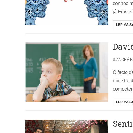
conhecime
já Einste
LER MAIS
David
ANDRÉ E
O facto d
ministro 
competênc
LER MAIS
Senti