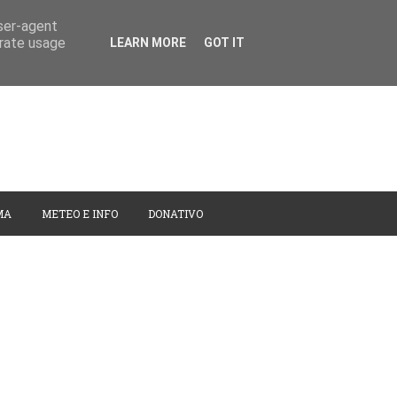
user-agent
erate usage
LEARN MORE
GOT IT
MA
METEO E INFO
DONATIVO