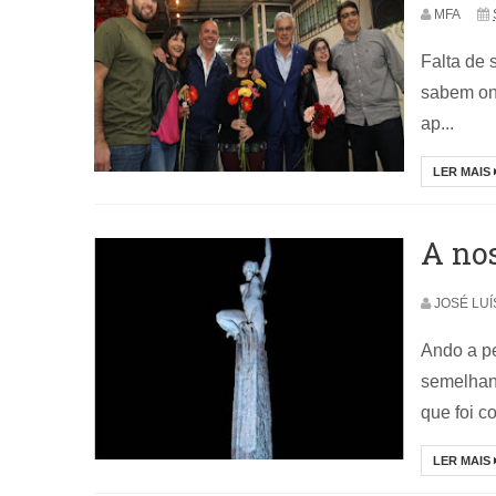
MFA
Falta de 
sabem ond
ap...
LER MAIS
A no
JOSÉ LU
Ando a p
semelhant
que foi col
LER MAIS