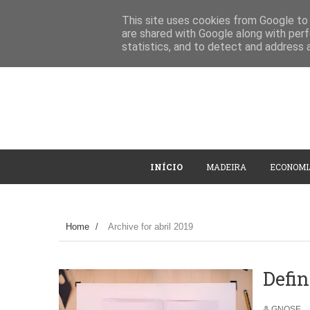
This site uses cookies from Google to d
are shared with Google along with perf
statistics, and to detect and address 
INÍCIO
MADEIRA
ECONOMI
Home
/
Archive for abril 2019
Defin
GNOSE