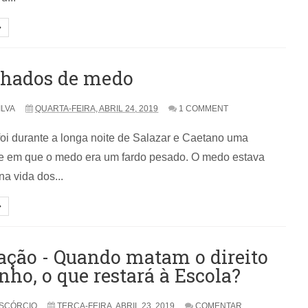
ilhados de medo
ILVA
QUARTA-FEIRA, ABRIL 24, 2019
1 COMMENT
foi durante a longa noite de Salazar e Caetano uma
e em que o medo era um fardo pesado. O medo estava
na vida dos...
ação - Quando matam o direito
nho, o que restará à Escola?
SCÓRCIO
TERÇA-FEIRA, ABRIL 23, 2019
COMENTAR