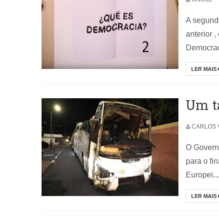
A segund
anterior 
Democraci
LER MAIS
Um t
CARLOS 
O Governo
para o fi
Europei...
LER MAIS