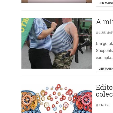
LER MAIS
A mi
LUIS MA
Em geral
Shopenha
exempla..
LER MAIS
Edito
colec
GNOSE