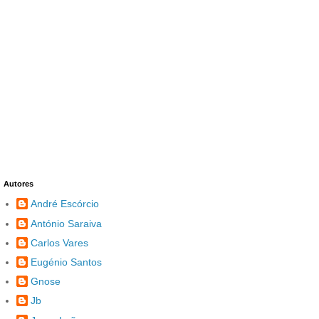
Autores
André Escórcio
António Saraiva
Carlos Vares
Eugénio Santos
Gnose
Jb