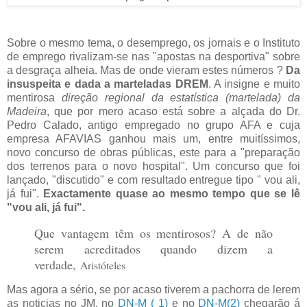
Sobre o mesmo tema, o desemprego, os jornais e o Instituto
de emprego rivalizam-se nas "apostas na desportiva" sobre
a desgraça alheia. Mas de onde vieram estes números ?
Da
insuspeita e dada a marteladas DREM
. A insigne e muito
mentirosa
direção regional da estatística (martelada) da
Madeira
, que por mero acaso está sobre a alçada do Dr.
Pedro Calado, antigo empregado no grupo AFA e cuja
empresa AFAVIAS ganhou mais um, entre muitíssimos,
novo concurso de obras públicas, este para a "preparação
dos terrenos para o novo hospital". Um concurso que foi
lançado, "discutido" e com resultado entregue tipo " vou ali,
já fui".
Exactamente quase ao mesmo tempo que se lê
"vou ali, já fui".
Que vantagem têm os mentirosos? A de não
serem acreditados quando dizem a
verdade,
Aristóteles
Mas agora a sério, se por acaso tiverem a pachorra de lerem
as noticias no JM, no
DN-M ( 1)
e no
DN-M(2)
chegarão á