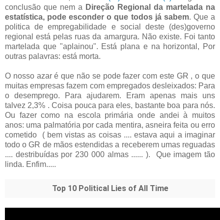
conclusão que nem a
Direção Regional da martelada na
estatística, pode esconder o que todos já sabem
. Que a
politica de empregabilidade e social deste (des)governo
regional está pelas ruas da amargura. Não existe. Foi tanto
martelada que "aplainou". Está plana e na horizontal, Por
outras palavras: está morta.
O nosso azar é que não se pode fazer com este GR , o que
muitas empresas fazem com empregados desleixados: Para
o desemprego. Para ajudarem. Eram apenas mais uns
talvez 2,3% . Coisa pouca para eles, bastante boa para nós.
Ou fazer como na escola primária onde andei à muitos
anos: uma palmatória por cada mentira, asneira feita ou erro
cometido ( bem vistas as coisas .... estava aqui a imaginar
todo o GR de mãos estendidas a receberem umas reguadas
.... destribuídas por 230 000 almas ...... ). Que imagem tão
linda. Enfim.....
Top 10 Political Lies of All Time