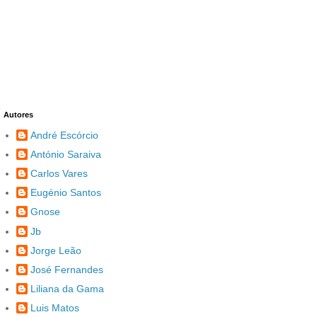
Autores
André Escórcio
António Saraiva
Carlos Vares
Eugénio Santos
Gnose
Jb
Jorge Leão
José Fernandes
Liliana da Gama
Luis Matos