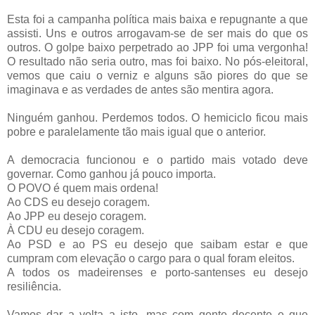
Esta foi a campanha política mais baixa e repugnante a que
assisti. Uns e outros arrogavam-se de ser mais do que os
outros. O golpe baixo perpetrado ao JPP foi uma vergonha!
O resultado não seria outro, mas foi baixo. No pós-eleitoral,
vemos que caiu o verniz e alguns são piores do que se
imaginava e as verdades de antes são mentira agora.
Ninguém ganhou. Perdemos todos. O hemiciclo ficou mais
pobre e paralelamente tão mais igual que o anterior.
A democracia funcionou e o partido mais votado deve
governar. Como ganhou já pouco importa.
O POVO é quem mais ordena!
Ao CDS eu desejo coragem.
Ao JPP eu desejo coragem.
À CDU eu desejo coragem.
Ao PSD e ao PS eu desejo que saibam estar e que
cumpram com elevação o cargo para o qual foram eleitos.
A todos os madeirenses e porto-santenses eu desejo
resiliência.
Vamos dar a volta a isto, mas com gente decente e que