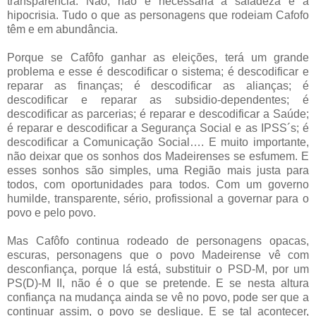
transparência. Não, não é necessária a safadeza e a
hipocrisia. Tudo o que as personagens que rodeiam Cafofo
têm e em abundância.
Porque se Cafôfo ganhar as eleições, terá um grande
problema e esse é descodificar o sistema; é descodificar e
reparar as finanças; é descodificar as alianças; é
descodificar e reparar as subsidio-dependentes; é
descodificar as parcerias; é reparar e descodificar a Saúde;
é reparar e descodificar a Segurança Social e as IPSS´s; é
descodificar a Comunicação Social…. E muito importante,
não deixar que os sonhos dos Madeirenses se esfumem. E
esses sonhos são simples, uma Região mais justa para
todos, com oportunidades para todos. Com um governo
humilde, transparente, sério, profissional a governar para o
povo e pelo povo.
Mas Cafôfo continua rodeado de personagens opacas,
escuras, personagens que o povo Madeirense vê com
desconfiança, porque lá está, substituir o PSD-M, por um
PS(D)-M II, não é o que se pretende. E se nesta altura
confiança na mudança ainda se vê no povo, pode ser que a
continuar assim, o povo se desligue. E se tal acontecer,