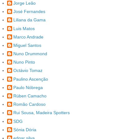
Jorge Leão
José Fernandes
Liliana da Gama
Luis Matos
Marco Andrade
Miguel Santos
Nuno Drummond
Nuno Pinto
Octávio Tomaz
Paulino Ascenção
Paulo Nóbrega
Rúben Camacho
Romão Cardoso
Rui Sousa, Madeira Spotters
SDG
Sónia Dória
edgar silva