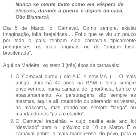
Nunca se mente tanto como em véspera de
eleições, durante a guerra e depois da caça,
Otto Bismarck
Dia 5 de Março foi Carnaval. Como sempre, existiu
imaginação, folia, brejeirices…. Foi o que se viu um pouco
por todo o país, tenham sido carnavais tipicamente
portugueses, os mais originais ou de “origem luso-
brasileirada”.
Aqui na Madeira, existem 3 (três) tipos de carnavais:
O Carnaval durex ( old-AJJ e new-MA ) – O mais
antigo, dura há 40 anos na RAM e tenta sempre
envolver-nos, numa camada de ignorância, burrice e
abastardamento. As personagens são sempre as
mesmas, aqui e ali, mudando ou alterando as vestes,
as máscaras, mas dando-nos sempre “tanga” ou
mandando-nos "para o espeto".
O Carnaval trapalhão – cujo desfile este ano foi
“desviado” para o próximo dia 10 de Março. È o
carnaval pobre, o mais madeirense, do povo, para o