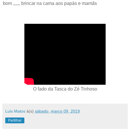
bom ,,,,,, brincar na cama aos papás e mamãs
O fado da Tasca do Zé Tinhoso
Luis Matos
à(s)
sábado, março 09, 2019
Partilhar