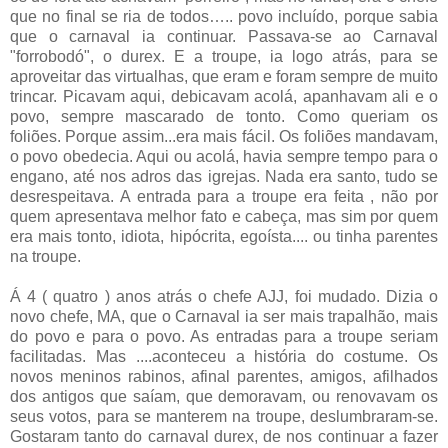
que no final se ria de todos….. povo incluído, porque sabia
que o carnaval ia continuar. Passava-se ao Carnaval
"forrobodó", o durex. E a troupe, ia logo atrás, para se
aproveitar das virtualhas, que eram e foram sempre de muito
trincar. Picavam aqui, debicavam acolá, apanhavam ali e o
povo, sempre mascarado de tonto. Como queriam os
foliões. Porque assim...era mais fácil. Os foliões mandavam,
o povo obedecia. Aqui ou acolá, havia sempre tempo para o
engano, até nos adros das igrejas. Nada era santo, tudo se
desrespeitava. A entrada para a troupe era feita , não por
quem apresentava melhor fato e cabeça, mas sim por quem
era mais tonto, idiota, hipócrita, egoísta.... ou tinha parentes
na troupe.
Á 4 ( quatro ) anos atrás o chefe AJJ, foi mudado. Dizia o
novo chefe, MA, que o Carnaval ia ser mais trapalhão, mais
do povo e para o povo. As entradas para a troupe seriam
facilitadas. Mas ....aconteceu a história do costume. Os
novos meninos rabinos, afinal parentes, amigos, afilhados
dos antigos que saíam, que demoravam, ou renovavam os
seus votos, para se manterem na troupe, deslumbraram-se.
Gostaram tanto do carnaval durex, de nos continuar a fazer