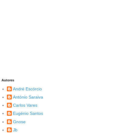
Autores
André Escórcio
António Saraiva
Carlos Vares
Eugénio Santos
Gnose
Jb