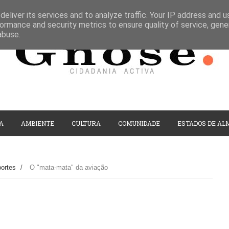
eliver its services and to analyze traffic. Your IP address and 
ormance and security metrics to ensure quality of service, gen
abuse.
A
AMBIENTE
CULTURA
COMUNIDADE
ESTADOS DE AL
ortes
/
O "mata-mata" da aviação