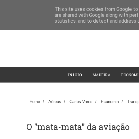
This site uses cookies from Google to d
are shared with Google along with perf
statistics, and to detect and address 
INÍCIO
MADEIRA
ECONOMI
Home
/
Aéreos
/
Carlos Vares
/
Economia
/
Transp
O "mata-mata" da aviação