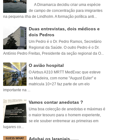
A Dinamarca decidiu criar uma espécie
de campo de concentração para imigrantes
na pequena ilha de Lindholm. A formação política anti...
Duas entrevistas, dois médicos e
dois Pedros
Um Pedro é o Dr. Pedro Ramos, Secretário
Regional da Saúde. O outro Pedro é o Dr.
António Pedro Freitas, Presidente da seção regional da O...
O avião hospital
O Airbus A310 MRTT MedEvac que esteve
na Madeira, com nome "August Euler" e
matricula 10+27 faz parte de um elo
importante na ...
Vamos contar anedotas ?
Uma boa colecção de anedotas e máximas é
o maior tesouro para o homem experiente,
se ele souber entremear as primeiras em
lugares co...
Adubai os laranjais.......