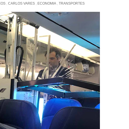
EOS
,
CARLOS VARES
,
ECONOMIA
,
TRANSPORTES