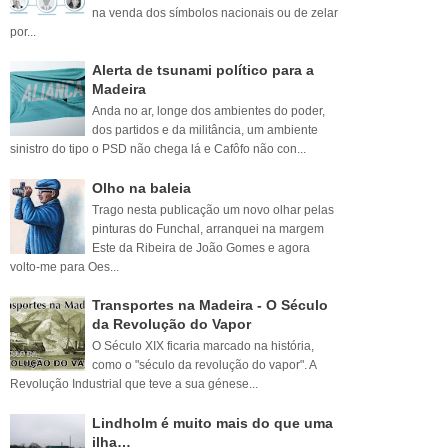
na venda dos símbolos nacionais ou de zelar
por...
Alerta de tsunami político para a
Madeira
Anda no ar, longe dos ambientes do poder,
dos partidos e da militância, um ambiente
sinistro do tipo o PSD não chega lá e Cafôfo não con...
Olho na baleia
Trago nesta publicação um novo olhar pelas
pinturas do Funchal, arranquei na margem
Este da Ribeira de João Gomes e agora
volto-me para Oes...
Transportes na Madeira - O Século
da Revolução do Vapor
O Século XIX ficaria marcado na história,
como o "século da revolução do vapor". A
Revolução Industrial que teve a sua génese...
Lindholm é muito mais do que uma
ilha…