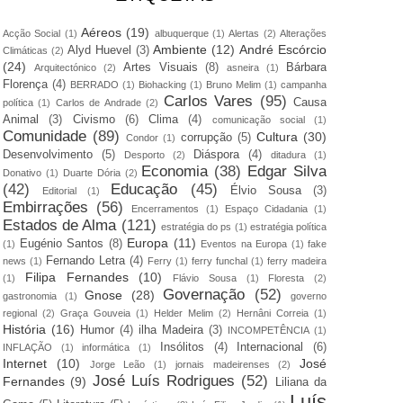
Aéreos
(19)
Acção Social
(1)
albuquerque
(1)
Alertas
(2)
Alterações
Ambiente
(12)
André Escórcio
Alyd Huevel
(3)
Climáticas
(2)
(24)
Artes Visuais
(8)
Bárbara
Arquitectónico
(2)
asneira
(1)
Florença
(4)
BERRADO
(1)
Biohacking
(1)
Bruno Melim
(1)
campanha
Carlos Vares
(95)
Causa
política
(1)
Carlos de Andrade
(2)
Animal
(3)
Civismo
(6)
Clima
(4)
comunicação social
(1)
Comunidade
(89)
Cultura
(30)
corrupção
(5)
Condor
(1)
Desenvolvimento
(5)
Diáspora
(4)
Desporto
(2)
ditadura
(1)
Economia
(38)
Edgar Silva
Donativo
(1)
Duarte Dória
(2)
(42)
Educação
(45)
Élvio Sousa
(3)
Editorial
(1)
Embirrações
(56)
Encerramentos
(1)
Espaço Cidadania
(1)
Estados de Alma
(121)
estratégia do ps
(1)
estratégia política
Europa
(11)
Eugénio Santos
(8)
(1)
Eventos na Europa
(1)
fake
Fernando Letra
(4)
news
(1)
Ferry
(1)
ferry funchal
(1)
ferry madeira
Filipa Fernandes
(10)
(1)
Flávio Sousa
(1)
Floresta
(2)
Governação
(52)
Gnose
(28)
gastronomia
(1)
governo
regional
(2)
Graça Gouveia
(1)
Helder Melim
(2)
Hernâni Correia
(1)
História
(16)
Humor
(4)
ilha Madeira
(3)
INCOMPETÊNCIA
(1)
Insólitos
(4)
Internacional
(6)
INFLAÇÃO
(1)
informática
(1)
Internet
(10)
José
Jorge Leão
(1)
jornais madeirenses
(2)
José Luís Rodrigues
(52)
Fernandes
(9)
Liliana da
Luís