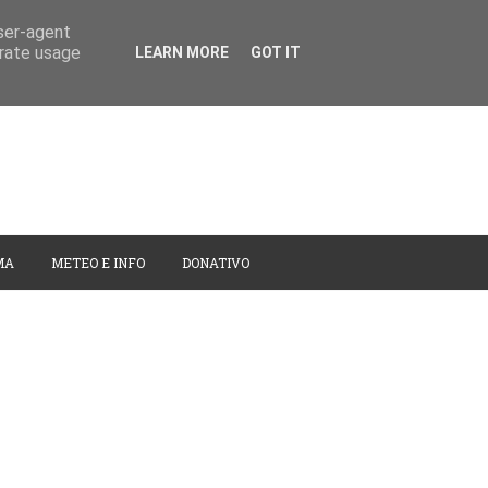
user-agent
erate usage
LEARN MORE
GOT IT
MA
METEO E INFO
DONATIVO