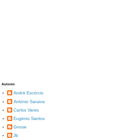
Autores
André Escórcio
António Saraiva
Carlos Vares
Eugénio Santos
Gnose
Jb