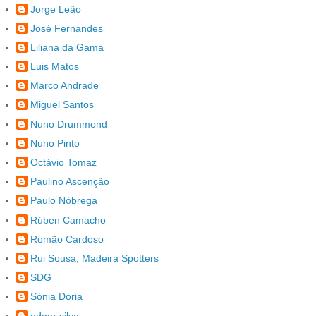
Jorge Leão
José Fernandes
Liliana da Gama
Luis Matos
Marco Andrade
Miguel Santos
Nuno Drummond
Nuno Pinto
Octávio Tomaz
Paulino Ascenção
Paulo Nóbrega
Rúben Camacho
Romão Cardoso
Rui Sousa, Madeira Spotters
SDG
Sónia Dória
edgar silva