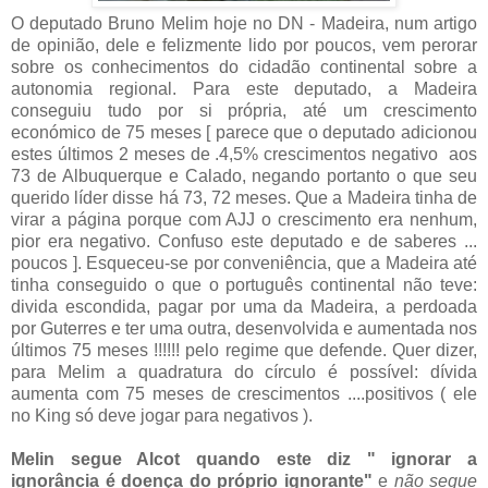
O deputado Bruno Melim hoje no DN - Madeira, num artigo
de opinião, dele e felizmente lido por poucos, vem perorar
sobre os conhecimentos do cidadão continental sobre a
autonomia regional. Para este deputado, a Madeira
conseguiu tudo por si própria, até um crescimento
económico de 75 meses [ parece que o deputado adicionou
estes últimos 2 meses de .4,5% crescimentos negativo aos
73 de Albuquerque e Calado, negando portanto o que seu
querido líder disse há 73, 72 meses. Que a Madeira tinha de
virar a página porque com AJJ o crescimento era nenhum,
pior era negativo. Confuso este deputado e de saberes ...
poucos ]. Esqueceu-se por conveniência, que a Madeira até
tinha conseguido o que o português continental não teve:
divida escondida, pagar por uma da Madeira, a perdoada
por Guterres e ter uma outra, desenvolvida e aumentada nos
últimos 75 meses !!!!!! pelo regime que defende. Quer dizer,
para Melim a quadratura do círculo é possível: dívida
aumenta com 75 meses de crescimentos ....positivos ( ele
no King só deve jogar para negativos ).
Melin segue Alcot quando este diz " ignorar a
ignorância é doença do próprio ignorante"
e
não segue