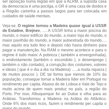
ser oposição numa região em que a ALRM, a suposta casa
da democracia é uma pocilga, o GR é uma casa de doidos e
a Região caminha a passos largos para ser colocada em
cuidados de saúde mentais.
Veja-se.
O regime tornou a Madeira quase igual à USSR
de Estaline, Brejnev
, …. A USSR tinha a maior piscina do
mundo, o maior edifício do mundo, a maior loja do mundo, o
maior pavilhão do mundo, a maior autoestrada do mundo….
mas aquilo era tudo feio e depois não havia dinheiro para
pagar a manutenção. Na RAM o mesmo acontece e para o
regime é tudo maior. A pobreza ( também a envergonhada),
o endividamento (também o escondido ), o desemprego (
também o não contado), a corrupção dos costumes, valores
e ideais ( que é o dia a dia na Madeira) …..a muita riqueza (
de muitos poucos ). DE tal forma que menos de 10% da
população, consegue tornar a Madeira líder em Portugal no
rendimento per capita. Abaixo do de Lisboa e Vale do Tejo e
muito acima de quem mais produz no país, a região do
Porto. Por isso, Albuquerque foi ao Dubai e olha para as
Arábias. Transformou a Madeira na Arábia do Atlântico.
Onde 6% dos mais ricos, fazem o rendimento per capita o
maior do mundo.