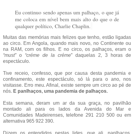
Eu continuo sendo apenas um palhaço, o que já
me coloca em nível bem mais alto do que o de
qualquer político, Charlie Chaplin.
Muitas das memórias mais felizes que tenho, estão ligadas
ao circo. Em Angola, quando mais novo, no Continente ou
na RAM, com os filhos. E no circo, os palhaços, eram o
“must”
o
“créme de la créme
” daquelas 2, 3 horas de
espectáculo.
Tive receio, confesso, que por causa desta pandemia e
confinamento, este espectáculo, só lá para o ano, nos
visitasse. Erro meu. Afinal, existe sempre um circo ao pé de
nós.
E panlhaços, uma pandemia de palhaços.
Esta semana, deram um ar da sua graça, no pavilhão
montado ali para os lados da Avenida do Mar e
Comunidades Madeirenses, telefone 291 210 500 ou em
alternativa 965 922 390.
Dizem os entendidos nestas lides, que ali, panlhaços,