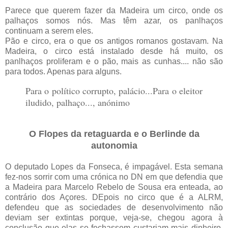
Parece que querem fazer da Madeira um circo, onde os
palhaços somos nós. Mas têm azar, os panlhaços
continuam a serem eles.
Pão e circo, era o que os antigos romanos gostavam. Na
Madeira, o circo está instalado desde há muito, os
panlhaços proliferam e o pão, mais as cunhas.... não são
para todos. Apenas para alguns.
Para o político corrupto, palácio...
Para o eleitor
iludido, palhaço..., anónimo
O Flopes da retaguarda e o Berlinde da
autonomia
O deputado Lopes da Fonseca, é impagável. Esta semana
fez-nos sorrir com uma crónica no DN em que defendia que
a Madeira para Marcelo Rebelo de Sousa era enteada, ao
contrário dos Açores. DEpois no circo que é a ALRM,
defendeu que as sociedades de desenvolvimento não
deviam ser extintas porque, veja-se, chegou agora à
conclusão que elas se fechassem custariam mais dinheiro.