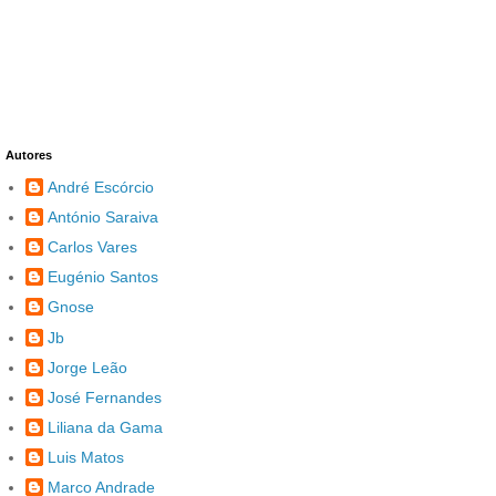
Autores
André Escórcio
António Saraiva
Carlos Vares
Eugénio Santos
Gnose
Jb
Jorge Leão
José Fernandes
Liliana da Gama
Luis Matos
Marco Andrade