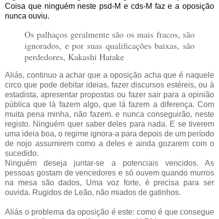
Coisa que ninguém neste psd-M e cds-M faz e a oposição
nunca ouviu.
Os palhaços geralmente são os mais fracos, são
ignorados, e por suas qualificações baixas, são
perdedores, Kakashi Hatake
Aliás, continuo a achar que a oposição acha que é naquele
circo que pode debitar ideias, fazer discursos estéreis, ou à
estadista, apresentar propostas ou fazer sair para a opinião
pública que lá fazem algo, que lá fazem a diferença. Com
muita pena minha, não fazem. e nunca conseguirão, neste
registo. Ninguém quer saber deles para nada. E se tiverem
uma ideia boa, o regime ignora-a para depois de um período
de nojo assumirem como a deles e ainda gozarem com o
sucedido.
Ninguém deseja juntar-se a potenciais vencidos. As
pessoas gostam de vencedores e só ouvem quando murros
na mesa são dados, Uma voz forte, é precisa para ser
ouvida. Rugidos de Leão, não miados de gatinhos.
Aliás o problema da oposição é este: como é que consegue