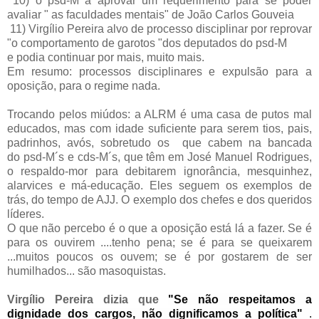
10) o psd-M a aprovar um requerimento para se poder
avaliar " as faculdades mentais" de João Carlos Gouveia
11) Virgílio Pereira alvo de processo disciplinar por reprovar
"o comportamento de garotos "dos deputados do psd-M
e podia continuar por mais, muito mais.
Em resumo: processos disciplinares e expulsão para a
oposição, para o regime nada.
Trocando pelos miúdos: a ALRM é uma casa de putos mal
educados, mas com idade suficiente para serem tios, pais,
padrinhos, avós, sobretudo os
que cabem na bancada
do
psd-M´s e cds-M´s, que têm em José Manuel Rodrigues,
o respaldo-mor para debitarem ignorância, mesquinhez,
alarvices e má-educação. Eles seguem os exemplos de
trás, do tempo de AJJ. O exemplo dos chefes e dos queridos
líderes.
O que não percebo é o que a oposição está lá a fazer. Se é
para os ouvirem ....tenho pena; se é para se queixarem
...muitos poucos os ouvem; se é por gostarem de ser
humilhados... são masoquistas.
Virgílio Pereira dizia que
"Se não respeitamos a
dignidade dos cargos, não dignificamos a política"
.