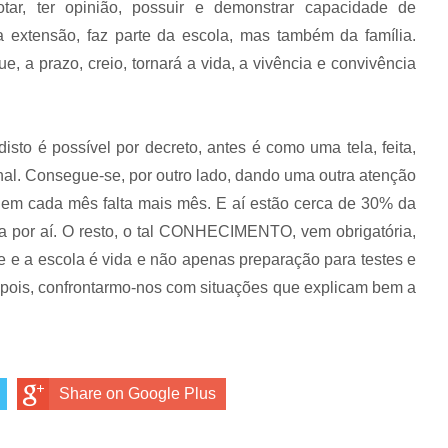
tar, ter opinião, possuir e demonstrar capacidade de
a extensão, faz parte da escola, mas também da família.
, a prazo, creio, tornará a vida, a vivência e convivência
sto é possível por decreto, antes é como uma tela, feita,
inal. Consegue-se, por outro lado, dando uma outra atenção
em cada mês falta mais mês. E aí estão cerca de 30% da
 por aí. O resto, o tal CONHECIMENTO, vem obrigatória,
e e a escola é vida e não apenas preparação para testes e
epois, confrontarmo-nos com situações que explicam bem a
Share on Google Plus