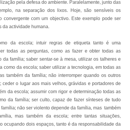
ilização pela defesa do ambiente. Paralelamente, junto das
emplo, na separação dos lixos. Hoje, são sensíveis os
o convergente com um objectivo. Este exemplo pode ser
s da actividade humana.
omo da escola; intuir regras de etiqueta tanto é uma
zer todas as perguntas, como as fazer e obter todas as
a família; saber sentar-se à mesa, utilizar os talheres e
ia como da escola; saber utilizar a tecnologia, em todas as
s também da família; não interromper quando os outros
; ceder o lugar aos mais velhos, grávidas e portadores de
mbém da escola; assumir com rigor e determinação todas as
mo da família; ser culto, capaz de fazer sínteses de tudo
 família; não ser violento depende da família, mas também
amília, mas também da escola; entre tantas situações,
ão ocupando dois espaços, tanto é da responsabilidade da