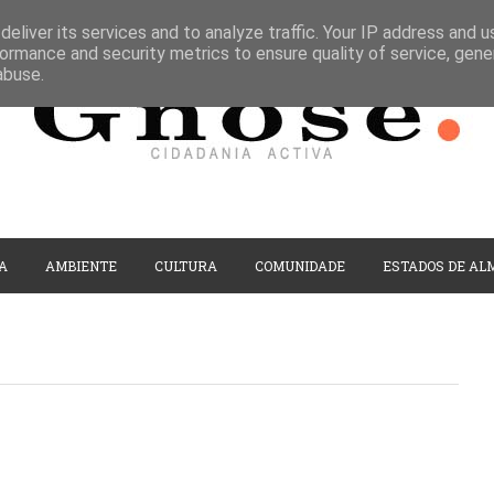
eliver its services and to analyze traffic. Your IP address and 
ormance and security metrics to ensure quality of service, gen
abuse.
A
AMBIENTE
CULTURA
COMUNIDADE
ESTADOS DE AL