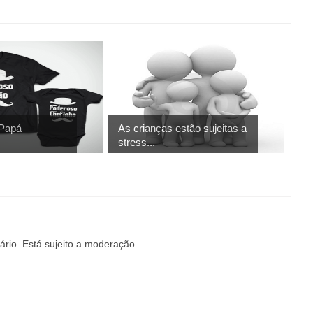
 Papá
As crianças estão sujeitas a
stress...
rio. Está sujeito a moderação.