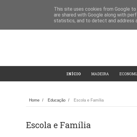
This site uses cookies from Google to d
are shared with Google along with perf
statistics, and to detect and address 
INÍCIO
MADEIRA
ECONOMI
Home
/
Educação
/
Escola e Família
Escola e Família