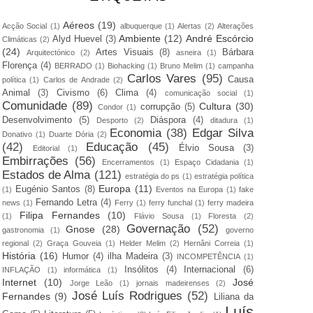
Aéreos
(19)
Acção Social
(1)
albuquerque
(1)
Alertas
(2)
Alterações
Ambiente
(12)
André Escórcio
Alyd Huevel
(3)
Climáticas
(2)
(24)
Artes Visuais
(8)
Bárbara
Arquitectónico
(2)
asneira
(1)
Florença
(4)
BERRADO
(1)
Biohacking
(1)
Bruno Melim
(1)
campanha
Carlos Vares
(95)
Causa
política
(1)
Carlos de Andrade
(2)
Animal
(3)
Civismo
(6)
Clima
(4)
comunicação social
(1)
Comunidade
(89)
Cultura
(30)
corrupção
(5)
Condor
(1)
Desenvolvimento
(5)
Diáspora
(4)
Desporto
(2)
ditadura
(1)
Economia
(38)
Edgar Silva
Donativo
(1)
Duarte Dória
(2)
(42)
Educação
(45)
Élvio Sousa
(3)
Editorial
(1)
Embirrações
(56)
Encerramentos
(1)
Espaço Cidadania
(1)
Estados de Alma
(121)
estratégia do ps
(1)
estratégia política
Europa
(11)
Eugénio Santos
(8)
(1)
Eventos na Europa
(1)
fake
Fernando Letra
(4)
news
(1)
Ferry
(1)
ferry funchal
(1)
ferry madeira
Filipa Fernandes
(10)
(1)
Flávio Sousa
(1)
Floresta
(2)
Governação
(52)
Gnose
(28)
gastronomia
(1)
governo
regional
(2)
Graça Gouveia
(1)
Helder Melim
(2)
Hernâni Correia
(1)
História
(16)
Humor
(4)
ilha Madeira
(3)
INCOMPETÊNCIA
(1)
Insólitos
(4)
Internacional
(6)
INFLAÇÃO
(1)
informática
(1)
Internet
(10)
José
Jorge Leão
(1)
jornais madeirenses
(2)
José Luís Rodrigues
(52)
Fernandes
(9)
Liliana da
Luís