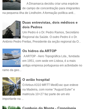
A Dinamarca decidiu criar uma espécie
de campo de concentração para imigrantes
na pequena ilha de Lindholm. A formação política anti...
Duas entrevistas, dois médicos e
dois Pedros
Um Pedro é o Dr. Pedro Ramos, Secretário
Regional da Saúde. O outro Pedro é o Dr.
António Pedro Freitas, Presidente da seção regional da O...
Os hidros da ARTOP
A ARTOP - Aero Topográfica Lda., fundada
em 1951, com sede em Lisboa, é a mais
antiga empresa portuguesa em actividade no
ramo da geo...
O avião hospital
O Airbus A310 MRTT MedEvac que esteve
na Madeira, com nome "August Euler" e
matricula 10+27 faz parte de um elo
importante na ...
Comboio do Monte - Cronologia