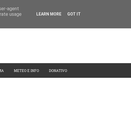
user-agent
erate usage
LEARN MORE
GOT IT
MA
METEO E INFO
DONATIVO