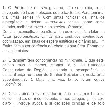
1) O Presidente do seu governo, não se coibiu, como
advogado de fazer preleções sobre bactérias. Para terminar
tira umas selfies ?? Com umas “chicas” da linha de
emergência e debita
sound-bytes
tontos, sobre como
atender, melhorar, investir, no serviço . O normal.
Depois , aconselhado ou não, ainda ouve o chefe a falar em
“altas problemáticas, camas para cuidados continuados,
optimização, em listas de espera estáticas e dinâmicas….. “.
Enfim, tem a concorrência do chefe na sua área. Foram-lhe
aos ...domínios.
2)
E também tem concorrência no mini-chefe. É que este,
calado mas a morder, chamou a si os Cuidados
Continuados da Região, atestando a incompetência e
desconfiança no saber do Senhor Secretário ( nesta área
subentenda-se ). Mais uma vez, lá se foram outros
....domínios.
3) Depois, ainda ouve uma funcionária a chamar-lhe a si,
como médico, de incompetente. E aos colegas ( médicos,
claro ). Porque avoca a si decisões clínicas e de foro