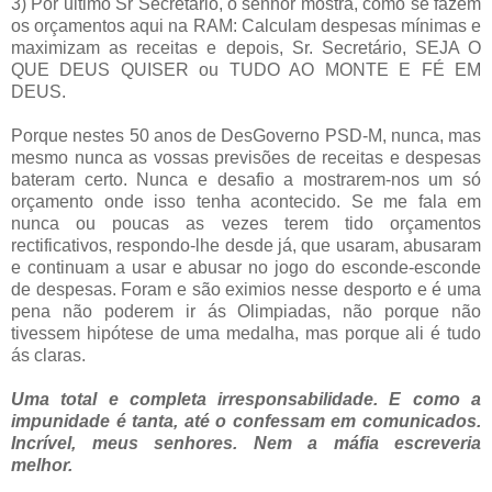
3) Por ultimo Sr Secretário, o senhor mostra, como se fazem
os orçamentos aqui na RAM: Calculam despesas mínimas e
maximizam as receitas e depois, Sr. Secretário, SEJA O
QUE DEUS QUISER ou TUDO AO MONTE E FÉ EM
DEUS.
Porque nestes 50 anos de DesGoverno PSD-M, nunca, mas
mesmo nunca as vossas previsões de receitas e despesas
bateram certo. Nunca e desafio a mostrarem-nos um só
orçamento onde isso tenha acontecido. Se me fala em
nunca ou poucas as vezes terem tido orçamentos
rectificativos, respondo-lhe desde já, que usaram, abusaram
e continuam a usar e abusar no jogo do esconde-esconde
de despesas. Foram e são eximios nesse desporto e é uma
pena não poderem ir ás Olimpiadas, não porque não
tivessem hipótese de uma medalha, mas porque ali é tudo
ás claras.
Uma total e completa irresponsabilidade. E como a
impunidade é tanta, até o confessam em comunicados.
Incrível, meus senhores. Nem a máfia escreveria
melhor.