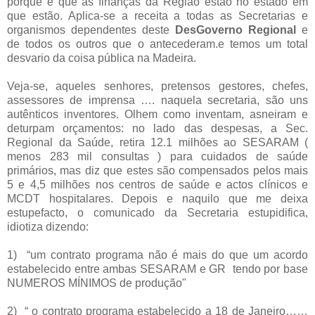
porque é que as finanças da Região estão no estado em
que estão. Aplica-se a receita a todas as Secretarias e
organismos dependentes deste
DesGoverno Regional
e
de todos os outros que o antecederam.e temos um total
desvario da coisa pública na Madeira.
Veja-se, aqueles senhores, pretensos gestores, chefes,
assessores de imprensa …. naquela secretaria, são uns
autênticos inventores. Olhem como inventam, asneiram e
deturpam orçamentos: no lado das despesas, a Sec.
Regional da Saúde, retira 12.1 milhões ao SESARAM (
menos 283 mil consultas ) para cuidados de saúde
primários, mas diz que estes são compensados pelos mais
5 e 4,5 milhões nos centros de saúde e actos clínicos e
MCDT hospitalares. Depois e naquilo que me deixa
estupefacto, o comunicado da Secretaria estupidifica,
idiotiza dizendo:
1)
“um contrato programa não é mais do que um acordo
estabelecido entre ambas SESARAM e GR tendo por base
NUMEROS MÍNIMOS de produção"
2)
“ o contrato programa estabelecido a 18 de Janeiro……