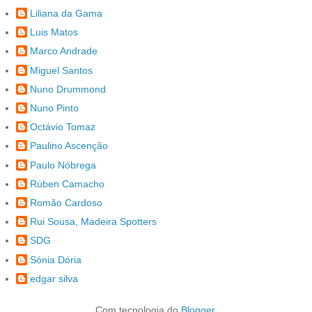
Liliana da Gama
Luis Matos
Marco Andrade
Miguel Santos
Nuno Drummond
Nuno Pinto
Octávio Tomaz
Paulino Ascenção
Paulo Nóbrega
Rúben Camacho
Romão Cardoso
Rui Sousa, Madeira Spotters
SDG
Sónia Dória
edgar silva
Com tecnologia do
Blogger
.