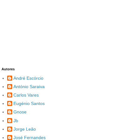
Autores
André Escórcio
António Saraiva
Carlos Vares
Eugénio Santos
Gnose
Jb
Jorge Leão
José Fernandes