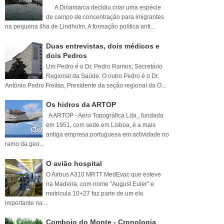
A Dinamarca decidiu criar uma espécie
de campo de concentração para imigrantes
na pequena ilha de Lindholm. A formação política anti...
Duas entrevistas, dois médicos e
dois Pedros
Um Pedro é o Dr. Pedro Ramos, Secretário
Regional da Saúde. O outro Pedro é o Dr.
António Pedro Freitas, Presidente da seção regional da O...
Os hidros da ARTOP
A ARTOP - Aero Topográfica Lda., fundada
em 1951, com sede em Lisboa, é a mais
antiga empresa portuguesa em actividade no
ramo da geo...
O avião hospital
O Airbus A310 MRTT MedEvac que esteve
na Madeira, com nome "August Euler" e
matricula 10+27 faz parte de um elo
importante na ...
Comboio do Monte - Cronologia