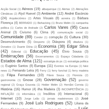
Aéreos
(19)
Acção Social
(1)
albuquerque
(1)
Alertas
(2)
Alterações
Ambiente
(12)
André Escórcio
Alyd Huevel
(3)
Climáticas
(2)
(24)
Artes Visuais
(8)
Bárbara
Arquitectónico
(2)
asneira
(1)
Florença
(4)
BERRADO
(1)
Biohacking
(1)
Bruno Melim
(1)
campanha
Carlos Vares
(95)
Causa
política
(1)
Carlos de Andrade
(2)
Animal
(3)
Civismo
(6)
Clima
(4)
comunicação social
(1)
Comunidade
(89)
Cultura
(30)
corrupção
(5)
Condor
(1)
Desenvolvimento
(5)
Diáspora
(4)
Desporto
(2)
ditadura
(1)
Economia
(38)
Edgar Silva
Donativo
(1)
Duarte Dória
(2)
(42)
Educação
(45)
Élvio Sousa
(3)
Editorial
(1)
Embirrações
(56)
Encerramentos
(1)
Espaço Cidadania
(1)
Estados de Alma
(121)
estratégia do ps
(1)
estratégia política
Europa
(11)
Eugénio Santos
(8)
(1)
Eventos na Europa
(1)
fake
Fernando Letra
(4)
news
(1)
Ferry
(1)
ferry funchal
(1)
ferry madeira
Filipa Fernandes
(10)
(1)
Flávio Sousa
(1)
Floresta
(2)
Governação
(52)
Gnose
(28)
gastronomia
(1)
governo
regional
(2)
Graça Gouveia
(1)
Helder Melim
(2)
Hernâni Correia
(1)
História
(16)
Humor
(4)
ilha Madeira
(3)
INCOMPETÊNCIA
(1)
Insólitos
(4)
Internacional
(6)
INFLAÇÃO
(1)
informática
(1)
Internet
(10)
José
Jorge Leão
(1)
jornais madeirenses
(2)
José Luís Rodrigues
(52)
Fernandes
(9)
Liliana da
Luís