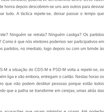
 de honra depois descobrem-se uns aos outros para desviar
nar tudo. A táctica repete-se, deixar passar o tempo que
te? Ninguém se retrata? Ninguém castiga? Os partidos
? Como é que nós eleitores podemos ser participativos em
dos partidos, no imediato, logo depois ou com um brinde às
 PS-M a situação do CDS-M e PSD-M volta a repetir-se, os
ém liga e vão embora, entregam o cartão. Nestas horas os
aro que não podem destituir pessoas porque estão todos
do que a palha se transforme em cerejas, umas atrás das
o acusações que visam intimidar e coagir. Até poderão