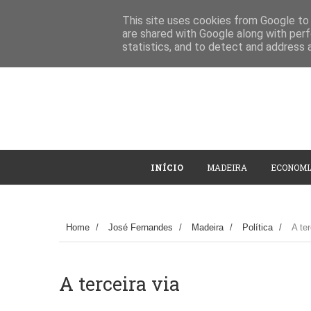
This site uses cookies from Google to d
are shared with Google along with perf
statistics, and to detect and address 
INÍCIO
MADEIRA
ECONOMI
Home
/
José Fernandes
/
Madeira
/
Política
/
A ter
A terceira via