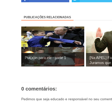
PUBLICAÇÕES RELACIONADAS
Put(a)in para ele - parte 1
[Na APEL] Fa
Juramos que n
0 comentários:
Pedimos que seja educado e responsável no seu comentá