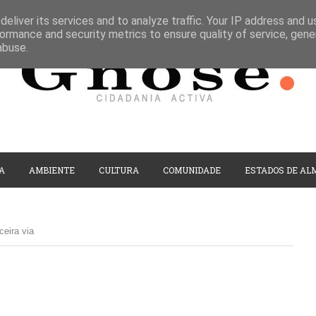
eliver its services and to analyze traffic. Your IP address and 
ormance and security metrics to ensure quality of service, gen
abuse.
A
AMBIENTE
CULTURA
COMUNIDADE
ESTADOS DE AL
ceira via