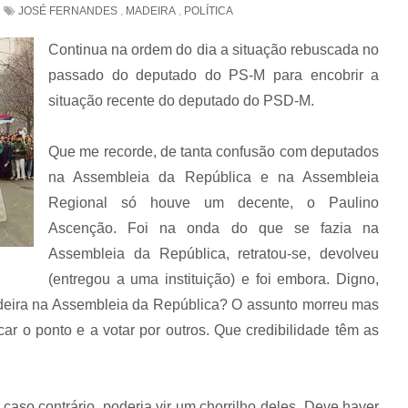
JOSÉ FERNANDES
,
MADEIRA
,
POLÍTICA
Continua na ordem do dia a situação rebuscada no
passado do deputado do PS-M para encobrir a
situação recente do deputado do PSD-M.
Que me recorde, de tanta confusão com deputados
na Assembleia da República e na Assembleia
Regional só houve um decente, o Paulino
Ascenção. Foi na onda do que se fazia na
Assembleia da República, retratou-se, devolveu
(entregou a uma instituição) e foi embora. Digno,
Madeira na Assembleia da República? O assunto morreu mas
ar o ponto e a votar por outros. Que credibilidade têm as
aso contrário, poderia vir um chorrilho deles. Deve haver