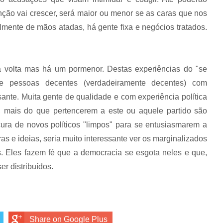
nção vai crescer, será maior ou menor se as caras que nos
almente de mãos atadas, há gente fixa e negócios tratados.
a volta mas há um pormenor. Destas experiências do "se
e pessoas decentes (verdadeiramente decentes) com
sante. Muita gente de qualidade e com experiência política
s, mais do que pertencerem a este ou aquele partido são
ocura de novos políticos "limpos" para se entusiasmarem a
ras e ideias, seria muito interessante ver os marginalizados
dos. Eles fazem fé que a democracia se esgota neles e que,
er distribuídos.
Share on Google Plus