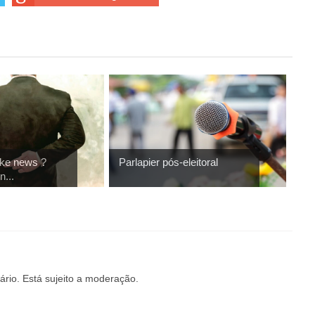
ke news ?
Parlapier pós-eleitoral
...
rio. Está sujeito a moderação.