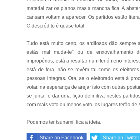
materializar os planos mas a mancha fica. A abste
cansam voltam a aparecer. Os partidos estão liter
O descrédito é quase total.
Tudo está muito certo, os ardilosos dão sempre 
estás mal muda-te" ou de enxovalhamento d
impropérios, está a resultar num fenómeno interes
está de fora, não se revêm tal como os eleitore
pessoas integras. Ora, se o eleitorado está à pr
votar, na esperança de arejar isto com outras postu
se juntar e dar uma lição definitiva nestes parti
com mais voto ou menos voto, os lugares terão de s
Podemos ter tsunami, fica a ideia.
Share on Facebook
Share on Twitter