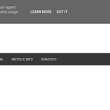
user-agent
erate usage
LEARN MORE
GOT IT
MA
METEO E INFO
DONATIVO