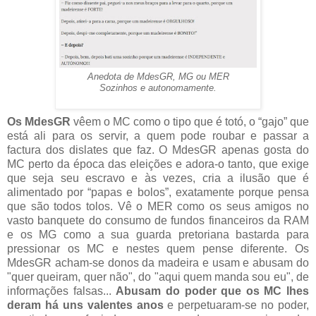
Anedota de MdesGR, MG ou MER
Sozinhos e autonomamente.
Os MdesGR
vêem o MC como o tipo que é totó, o “gajo” que
está ali para os servir, a quem pode roubar e passar a
factura dos dislates que faz. O MdesGR apenas gosta do
MC perto da época das eleições e adora-o tanto, que exige
que seja seu escravo e às vezes, cria a ilusão que é
alimentado por “papas e bolos”, exatamente porque pensa
que são todos tolos. Vê o MER como os seus amigos no
vasto banquete do consumo de fundos financeiros da RAM
e os MG como a sua guarda pretoriana bastarda para
pressionar os MC e nestes quem pense diferente. Os
MdesGR acham-se donos da madeira e usam e abusam do
"quer queiram, quer não", do "aqui quem manda sou eu", de
informações falsas...
Abusam do poder que os MC lhes
deram há uns valentes anos
e perpetuaram-se no poder,