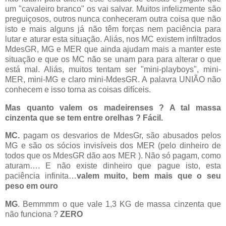
um "cavaleiro branco" os vai salvar. Muitos infelizmente são
preguiçosos, outros nunca conheceram outra coisa que não
isto e mais alguns já não têm forças nem paciência para
lutar e aturar esta situação. Aliás, nos MC existem infiltrados
MdesGR, MG e MER que ainda ajudam mais a manter este
situação e que os MC não se unam para para alterar o que
está mal. Aliás, muitos tentam ser "mini-playboys", mini-
MER, mini-MG e claro mini-MdesGR. A palavra UNIÃO não
conhecem e isso torna as coisas difíceis.
Mas quanto valem os madeirenses ? A tal massa
cinzenta que se tem entre orelhas ? Fácil.
MC.
pagam os desvarios de MdesGr, são abusados pelos
MG e são os sócios invisíveis dos MER (pelo dinheiro de
todos que os MdesGR dão aos MER ). Não só pagam, como
aturam…. E não existe dinheiro que pague isto, esta
paciência infinita…
valem muito, bem mais que o seu
peso em ouro
MG
. Bemmmm o que vale 1,3 KG de massa cinzenta que
não funciona ?
ZERO