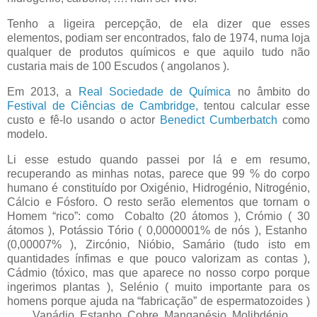
Tenho a ligeira percepção, de ela dizer que esses
elementos, podiam ser encontrados, falo de 1974, numa loja
qualquer de produtos químicos e que aquilo tudo não
custaria mais de 100 Escudos ( angolanos ).
Em 2013, a
Real Sociedade de Química
no âmbito do
Festival de Ciências de Cambridge,
tentou calcular esse
custo e fê-lo usando o actor
Benedict Cumberbatch
como
modelo.
Li esse estudo quando passei por lá e em resumo,
recuperando as minhas notas, parece que 99 % do corpo
humano é constituído por Oxigénio, Hidrogénio, Nitrogénio,
Cálcio e Fósforo. O resto serão elementos que tornam o
Homem “rico”: como
Cobalto (20 átomos ), Crómio ( 30
átomos ), Potássio Tório ( 0,0000001% de nós ), Estanho
(0,00007% ), Zircónio, Nióbio, Samário (tudo isto em
quantidades ínfimas e que pouco valorizam as contas ),
Cádmio (tóxico, mas que aparece no nosso corpo porque
ingerimos plantas ), Selénio ( muito importante para os
homens porque ajuda na “fabricação” de espermatozoides )
…….Vanádio, Estanho, Cobre, Manganésio, Molibdénio......