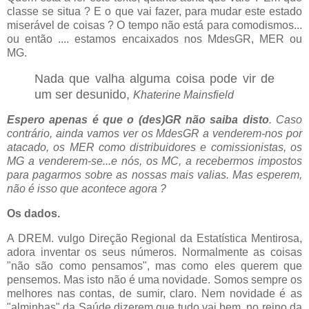
classe se situa ? E o que vai fazer, para mudar este estado
miserável de coisas ? O tempo não está para comodismos...
ou então .... estamos encaixados nos MdesGR, MER ou
MG.
Nada que valha alguma coisa pode vir de
um ser desunido,
Khaterine Mainsfield
Espero apenas é que o (des)GR não saiba disto
. Caso
contrário, ainda vamos ver os MdesGR a venderem-nos por
atacado, os MER como distribuidores e comissionistas, os
MG a venderem-se...e nós, os MC, a recebermos impostos
para pagarmos sobre as nossas mais valias.
Mas esperem,
não é isso que acontece agora ?
Os dados.
A DREM. vulgo Direção Regional da Estatística Mentirosa,
adora inventar os seus números. Normalmente as coisas
"não são como pensamos", mas como eles querem que
pensemos. Mas isto não é uma novidade. Somos sempre os
melhores nas contas, de sumir, claro. Nem novidade é as
"alminhas" da Saúde dizerem que tudo vai bem, no reino da