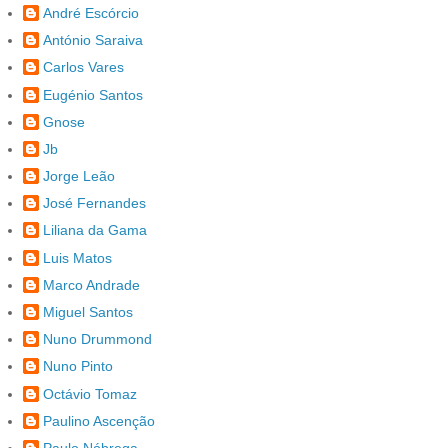
André Escórcio
António Saraiva
Carlos Vares
Eugénio Santos
Gnose
Jb
Jorge Leão
José Fernandes
Liliana da Gama
Luis Matos
Marco Andrade
Miguel Santos
Nuno Drummond
Nuno Pinto
Octávio Tomaz
Paulino Ascenção
Paulo Nóbrega