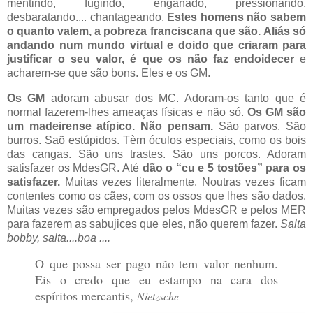
mentindo, fugindo, enganado, pressionando,
desbaratando.... chantageando.
Estes homens não sabem
o quanto valem, a pobreza franciscana que são.
Aliás só
andando num mundo virtual e doido que criaram para
justificar o seu valor, é que os não faz endoidecer
e
acharem-se que são bons. Eles e os GM.
Os GM
adoram abusar dos MC. Adoram-os tanto que é
normal fazerem-lhes ameaças físicas e não só.
Os GM são
um madeirense atípico. Não pensam.
São parvos. São
burros. Saõ estúpidos. Tèm óculos especiais, como os bois
das cangas. São uns trastes. São uns porcos. Adoram
satisfazer os MdesGR. Até
dão o “cu e 5 tostões” para os
satisfazer.
Muitas vezes literalmente. Noutras vezes ficam
contentes como os cães, com os ossos que lhes são dados.
Muitas vezes são empregados pelos MdesGR e pelos MER
para fazerem as sabujices que eles, não querem fazer.
Salta
bobby, salta....boa ....
O que possa ser pago não tem valor nenhum.
Eis o credo que eu estampo na cara dos
espíritos mercantis,
Nietzsche