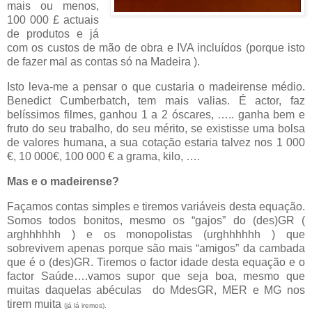
mais ou menos,
100 000 £ actuais
de produtos e já
com os custos de mão de obra e IVA incluídos (porque isto
de fazer mal as contas só na Madeira ).
Isto leva-me a pensar o que custaria o madeirense médio.
Benedict Cumberbatch, tem mais valias. É actor, faz
belíssimos filmes, ganhou 1 a 2 óscares, ….. ganha bem e
fruto do seu trabalho, do seu mérito, se existisse uma bolsa
de valores humana, a sua cotação estaria talvez nos 1 000
€, 10 000€, 100 000 € a grama, kilo, ….
Mas e o madeirense?
Façamos contas simples e tiremos variáveis desta equação.
Somos todos bonitos, mesmo os “gajos” do (des)GR (
arghhhhhh ) e os monopolistas (urghhhhhh ) que
sobrevivem apenas porque são mais “amigos” da cambada
que é o (des)GR. Tiremos o factor idade desta equação e o
factor Saúde….vamos supor que seja boa, mesmo que
muitas daquelas abéculas do MdesGR, MER e MG nos
tirem muita
(já lá iremos).