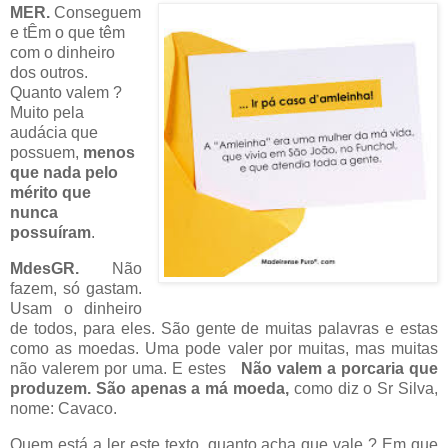
MER.
Conseguem
e tÊm o que têm
com o dinheiro
dos outros.
Quanto valem ?
Muito pela
audácia que
possuem,
menos
que nada pelo
mérito que
nunca
possuíram
.
MdesGR.
Não
fazem, só gastam.
Usam o dinheiro
de todos, para eles. São gente de muitas palavras e estas
como as moedas. Uma pode valer por muitas, mas muitas
não valerem por uma. E estes
Não valem a porcaria que
produzem. São apenas a má moeda,
como diz o Sr Silva,
nome: Cavaco.
Quem está a ler este texto, quanto acha que vale ? Em que