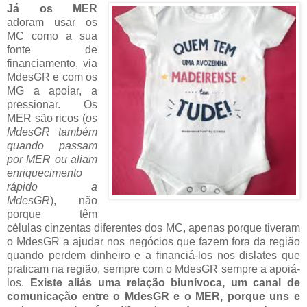
Já os MER
adoram usar os
MC como a sua
fonte de
financiamento, via
MdesGR e com os
MG a apoiar, a
pressionar. Os
MER são ricos (
os
MdesGR também
quando passam
por MER ou aliam
enriquecimento
rápido a
MdesGR
), não
porque têm
células cinzentas diferentes dos MC, apenas porque tiveram
o MdesGR a ajudar nos negócios que fazem fora da região
quando perdem dinheiro e a financiá-los nos dislates que
praticam na região, sempre com o MdesGR sempre a apoiá-
los.
Existe aliás uma relação biunívoca, um canal de
comunicação entre o MdesGR e o MER, porque uns e