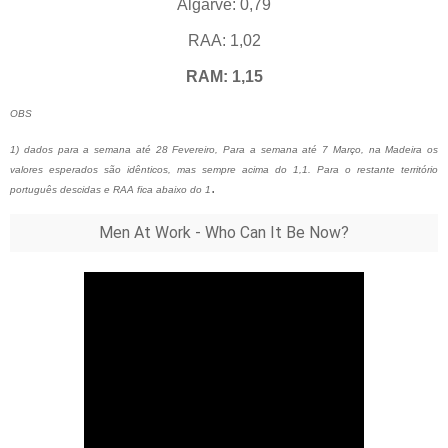
Algarve: 0,79
RAA: 1,02
RAM: 1,15
OBS
1) dados para a semana até 28 Fevereiro, Para a semana até 7 Março, na Madeira os
valores esperados são idênticos, mas sempre acima do 1,1. Para o restante território
.
português descidas e RAA fica abaixo do 1
Men At Work - Who Can It Be Now?