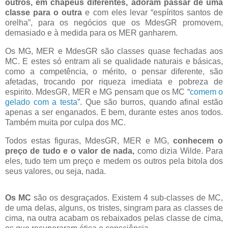
outros, em chapéus diferentes, adoram passar de uma
classe para o outra
e com eles levar “espíritos santos de
orelha”, para os negócios que os MdesGR promovem,
demasiado e à medida para os MER ganharem.
Os MG, MER e MdesGR são classes quase fechadas aos
MC. E estes só entram ali se qualidade naturais e básicas,
como a competência, o mérito, o pensar diferente, são
afetadas, trocando por riqueza imediata e pobreza de
espirito.
MdesGR, MER e MG pensam que os MC “
comem o
gelado com a testa
”. Que são burros, quando afinal estão
apenas a ser enganados. E bem, durante estes anos todos.
Também muita por culpa dos MC.
Todos estas figuras, MdesGR, MER e MG,
conhecem o
preço de tudo e o valor de nada,
como dizia Wilde. Para
eles, tudo tem um preço e medem os outros pela bitola dos
seus valores, ou seja, nada.
Os MC
são os desgraçados. Existem 4 sub-classes de MC,
de uma delas, alguns, os tristes, singram para as classes de
cima, na outra acabam os rebaixados pelas classe de cima,