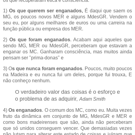
os que recuperaram ética e consciência.
1)
Os que querem ser enganados,
É daqui que saem os
MG, os poucos novos MER e alguns MdesGR. Vendem o
seu eu, por alguns meilhares de euros ou uma carreira na
função pública ou empresa dos MER.
2)
Os que foram enganados
. Acabam aqui aqueles que
sendo MG, MER ou MdesGR, perceberam que estavam a
enganar os MC. Ganharam consciência, mas muitos ainda
pensam ser "prima-donas" e
3) O
s que nunca foram enganados
. Poucos, muito poucos
na Madeira e eu nunca fui um deles, porque fui trouxa, E
não conheço nenhum.
O verdadeiro valor das coisas é o esforço e
o problema de as adquirir,
Adam Smith
4)
Os enganados
. O comum dos MC, como eu. Muita vezes
fruto da dinâmica em conjunto
de MG, MdesGR e MER e
como bons madeirenses que são, ainda não perceberam
que só unidos conseguem vencer.
Que demasiadas vezes
não lutam para alterar este estado de coisas e julgam que