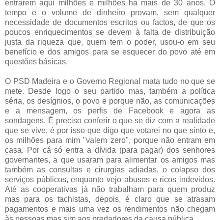
entrarem aqui milhões e milhões há mais de 30 anos. O
tempo e o volume de dinheiro provam, sem qualquer
necessidade de documentos escritos ou factos, de que os
poucos enriquecimentos se devem à falta de distribuição
justa da riqueza que, quem tem o poder, usou-o em seu
benefício e dos amigos para se esquecer do povo até em
questões básicas.
O PSD Madeira e o Governo Regional mata tudo no que se
mete. Desde logo o seu partido mas, também a política
séria, os desígnios, o povo e porque não, as comunicações
e a mensagem, os perfis de Facebook e agora as
sondagens. É preciso conferir o que se diz com a realidade
que se vive, é por isso que digo que votarei no que sinto e,
os milhões para mim "valem zero", porque não entram em
casa. Por cá só entra a dívida (para pagar) dos senhores
governantes, a que usaram para alimentar os amigos mas
também as consultas e cirurgias adiadas, o colapso dos
serviços públicos, enquanto vejo abusos e ricos indevidos.
Até as cooperativas já não trabalham para quem produz
mas para os tachistas, depois, é claro que se atrasam
pagamentos e mais uma vez os rendimentos não chegam
às pessoas mas sim aos predadores da causa pública.