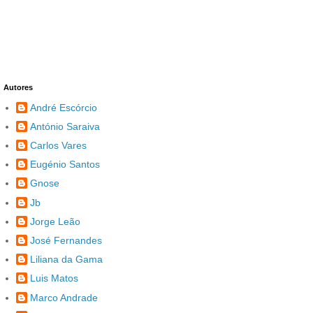
Autores
André Escórcio
António Saraiva
Carlos Vares
Eugénio Santos
Gnose
Jb
Jorge Leão
José Fernandes
Liliana da Gama
Luis Matos
Marco Andrade